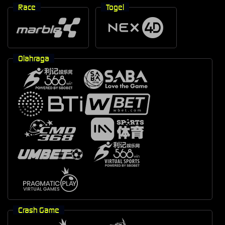
Race
Togel
Olahraga
Crash Game