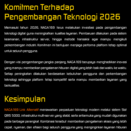
Komitmen Terhadap
Pengembangan Teknologi 2026
Memasuki tahun 2026, NAGA169 terus melakukan investasi pada pengembangan
teknologi digital guna meningkatkan kualitas layanan. Pembaruan dilakukan pada sistem
keamanan, infrastruktur server, hingga metode transaksi agar mampu mengikuti
perkembangan industri. Komitmen ini bertujuan menjaga performa platform tetap optimal
untuk seluruh pengguna.
Dengan visi pengembangan jangka panjang, NAGA169 berupaya menghadirkan inovasi
yang mampu memberikan pengalaman hiburan digital yang lebih baik dari waktu ke waktu.
Setiap peningkatan dilakukan berdasarkan kebutuhan pengguna dan perkembangan
teknologi sehingga platform tetap kompetitif serta mampu memberikan layanan yang
berkualitas.
Kesimpulan
NAGA169 Link Alternatif
menawarkan perpaduan teknologi modern melalui sistem Slot
QRIS 5000, infrastruktur multi-server yang stabil, serta antarmuka yang mudah digunakan
pada berbagai perangkat. Kombinasi tersebut memberikan pengalaman akses yang lebih
cepat, nyaman, dan efisien bagi seluruh pengguna yang menginginkan layanan hiburan