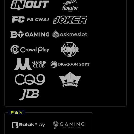
Poker