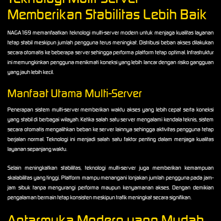
Memberikan Stabilitas Lebih Baik
NAGA169 memanfaatkan teknologi multi-server modern untuk menjaga kualitas layanan
tetap stabil meskipun jumlah pengguna terus meningkat. Distribusi beban akses dilakukan
secara otomatis ke beberapa server sehingga performa platform tetap optimal. Infrastruktur
ini memungkinkan pengguna menikmati koneksi yang lebih lancar dengan risiko gangguan
yang jauh lebih kecil.
Manfaat Utama Multi-Server
Penerapan sistem multi-server memberikan waktu akses yang lebih cepat serta koneksi
yang stabil di berbagai wilayah. Ketika salah satu server mengalami kendala teknis, sistem
secara otomatis mengalihkan beban ke server lainnya sehingga aktivitas pengguna tetap
berjalan normal. Teknologi ini menjadi salah satu faktor penting dalam menjaga kualitas
layanan sepanjang waktu.
Selain meningkatkan stabilitas, teknologi multi-server juga memberikan kemampuan
skalabilitas yang tinggi. Platform mampu menangani lonjakan jumlah pengguna pada jam-
jam sibuk tanpa mengurangi performa maupun kenyamanan akses. Dengan demikian
pengalaman bermain tetap konsisten meskipun trafik meningkat secara signifikan.
Antarmuka Modern yang Mudah