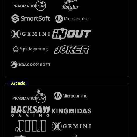
Arcade