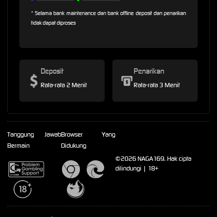
* Selama bank maintenance dan bank offline deposit dan penarikan
tidak dapat diproses
Deposit
Penarikan
Rata-rata 2 Menit
Rata-rata 3 Menit
Tanggung Jawab
Browser Yang
Bermain
Didukung
©2026 NAGA169. Hak cipta
dilindungi | 18+