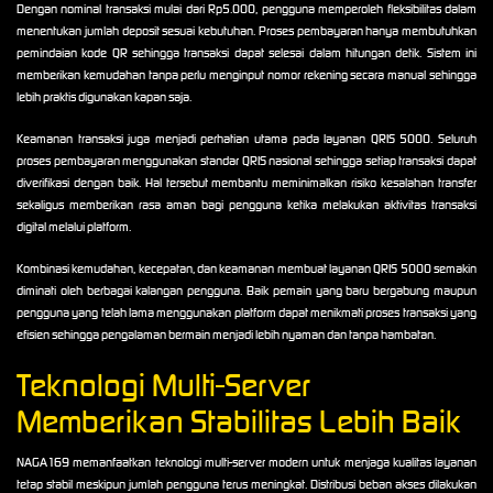
Dengan nominal transaksi mulai dari Rp5.000, pengguna memperoleh fleksibilitas dalam
menentukan jumlah deposit sesuai kebutuhan. Proses pembayaran hanya membutuhkan
pemindaian kode QR sehingga transaksi dapat selesai dalam hitungan detik. Sistem ini
memberikan kemudahan tanpa perlu menginput nomor rekening secara manual sehingga
lebih praktis digunakan kapan saja.
Keamanan transaksi juga menjadi perhatian utama pada layanan QRIS 5000. Seluruh
proses pembayaran menggunakan standar QRIS nasional sehingga setiap transaksi dapat
diverifikasi dengan baik. Hal tersebut membantu meminimalkan risiko kesalahan transfer
sekaligus memberikan rasa aman bagi pengguna ketika melakukan aktivitas transaksi
digital melalui platform.
Kombinasi kemudahan, kecepatan, dan keamanan membuat layanan QRIS 5000 semakin
diminati oleh berbagai kalangan pengguna. Baik pemain yang baru bergabung maupun
pengguna yang telah lama menggunakan platform dapat menikmati proses transaksi yang
efisien sehingga pengalaman bermain menjadi lebih nyaman dan tanpa hambatan.
Teknologi Multi-Server
Memberikan Stabilitas Lebih Baik
NAGA169 memanfaatkan teknologi multi-server modern untuk menjaga kualitas layanan
tetap stabil meskipun jumlah pengguna terus meningkat. Distribusi beban akses dilakukan