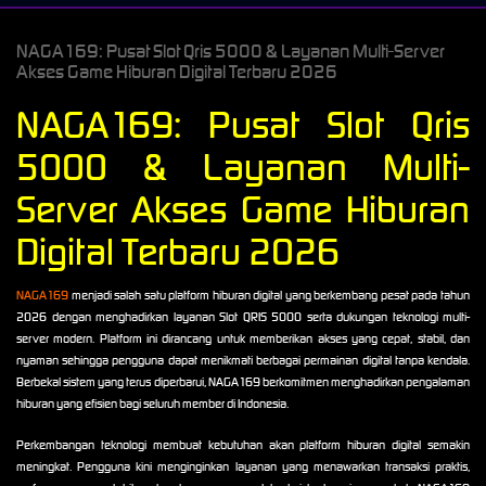
NAGA169: Pusat Slot Qris 5000 & Layanan Multi-Server
Akses Game Hiburan Digital Terbaru 2026
NAGA169: Pusat Slot Qris
5000 & Layanan Multi-
Server Akses Game Hiburan
Digital Terbaru 2026
NAGA169
menjadi salah satu platform hiburan digital yang berkembang pesat pada tahun
2026 dengan menghadirkan layanan Slot QRIS 5000 serta dukungan teknologi multi-
server modern. Platform ini dirancang untuk memberikan akses yang cepat, stabil, dan
nyaman sehingga pengguna dapat menikmati berbagai permainan digital tanpa kendala.
Berbekal sistem yang terus diperbarui, NAGA169 berkomitmen menghadirkan pengalaman
hiburan yang efisien bagi seluruh member di Indonesia.
Perkembangan teknologi membuat kebutuhan akan platform hiburan digital semakin
meningkat. Pengguna kini menginginkan layanan yang menawarkan transaksi praktis,