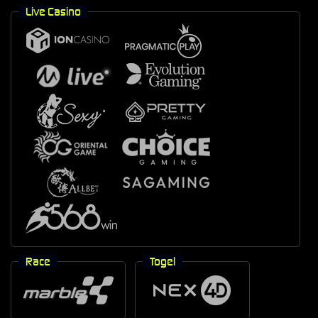
Live Casino
Race
Togel