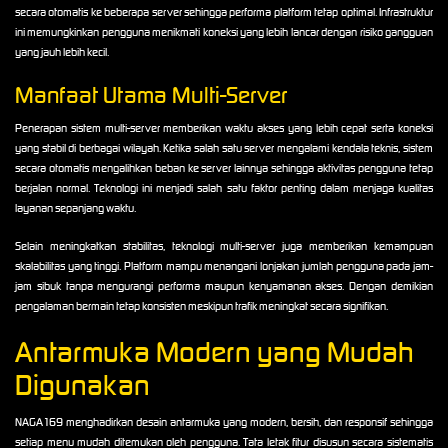
secara otomatis ke beberapa server sehingga performa platform tetap optimal. Infrastruktur
ini memungkinkan pengguna menikmati koneksi yang lebih lancar dengan risiko gangguan
yang jauh lebih kecil.
Manfaat Utama Multi-Server
Penerapan sistem multi-server memberikan waktu akses yang lebih cepat serta koneksi
yang stabil di berbagai wilayah. Ketika salah satu server mengalami kendala teknis, sistem
secara otomatis mengalihkan beban ke server lainnya sehingga aktivitas pengguna tetap
berjalan normal. Teknologi ini menjadi salah satu faktor penting dalam menjaga kualitas
layanan sepanjang waktu.
Selain meningkatkan stabilitas, teknologi multi-server juga memberikan kemampuan
skalabilitas yang tinggi. Platform mampu menangani lonjakan jumlah pengguna pada jam-
jam sibuk tanpa mengurangi performa maupun kenyamanan akses. Dengan demikian
pengalaman bermain tetap konsisten meskipun trafik meningkat secara signifikan.
Antarmuka Modern yang Mudah
Digunakan
NAGA169 menghadirkan desain antarmuka yang modern, bersih, dan responsif sehingga
setiap menu mudah ditemukan oleh pengguna. Tata letak fitur disusun secara sistematis