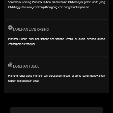
Sportsbook Gaming Platform Terbaik menawarkan lebih banyak game, odds yang
lebih tinggi, dan menyediakan pilihan yang lebih banyak untuk pemain.
TARUHAN LIVE KASINO
Platform Pilihan bagi perusahaan-perusahaan terbaik di dunia, dengan pilihan
variasi game terbanyak
TARUHAN TOGEL
Platform togel yang menarik dari perusahan terbaik di dunia yang menawarkan
hadiah kemenangan besar