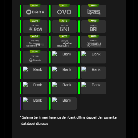
* Selama bank maintenance dan bank offline deposit dan penarikan
tidak dapat diproses