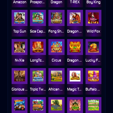
Amazon
Prosperous Lions
Dragon
T-REX
Boy King
Top Gun
Sea Captain
Feng Shen
Dragon City
Wild Fox
NvXia
LongTengHuXiao2
Circus
Dragon Gold
Lucky Fortune
Glorious Rome
Triple Twister
African Wildlife
Magic Totem
Buffalo Gold