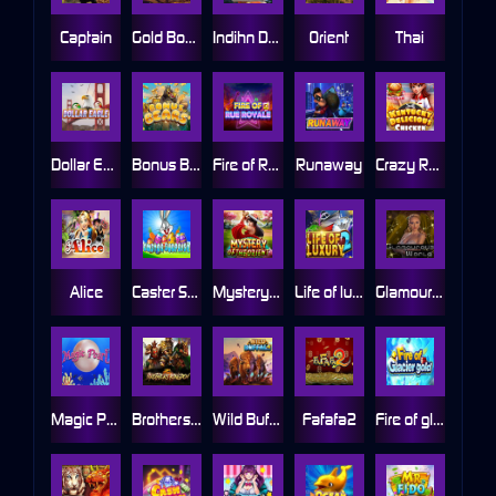
Captain
Gold Bonanza
Indihn Dkehming
Orient
Thai
Dollar Eagle
Bonus Bears
Fire of Rue Royale
Runaway
Crazy Restaurant
Alice
Caster Surprise
Mystery Of The Orient
Life of luxury II
Glamourous World
Magic Pearl
Brothers Kingdom
Wild Buffalo
Fafafa2
Fire of glacier gold