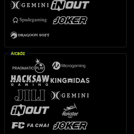
Arcade