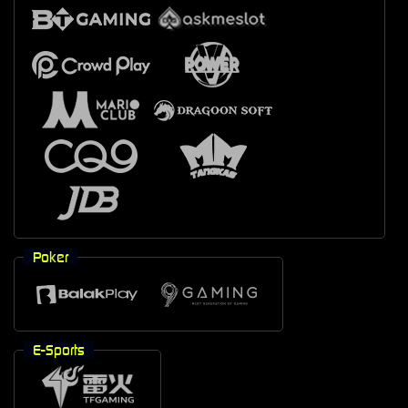
Poker
E-Sports