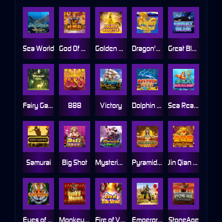
Sea World
God Of Wealth
Golden Rooster
Dragon's Riches
Great Blue
Fairy Garden
888
Victory
Dolphin Reef
Sea Realms
Samurai
Big Shot
Mysterious Witch
Pyramid Adventure
Jin Qian Wa
Eyes of Fortune
Monkey Slots
Fire of Villa Street
Emperor Gate
StoneAge