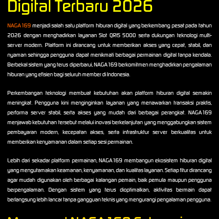
Digital Terbaru 2026
NAGA169
menjadi salah satu platform hiburan digital yang berkembang pesat pada tahun
2026 dengan menghadirkan layanan Slot QRIS 5000 serta dukungan teknologi multi-
server modern. Platform ini dirancang untuk memberikan akses yang cepat, stabil, dan
nyaman sehingga pengguna dapat menikmati berbagai permainan digital tanpa kendala.
Berbekal sistem yang terus diperbarui, NAGA169 berkomitmen menghadirkan pengalaman
hiburan yang efisien bagi seluruh member di Indonesia.
Perkembangan teknologi membuat kebutuhan akan platform hiburan digital semakin
meningkat. Pengguna kini menginginkan layanan yang menawarkan transaksi praktis,
performa server stabil, serta akses yang mudah dari berbagai perangkat. NAGA169
menjawab kebutuhan tersebut melalui inovasi berkelanjutan yang menggabungkan sistem
pembayaran modern, kecepatan akses, serta infrastruktur server berkualitas untuk
memberikan kenyamanan dalam setiap sesi permainan.
Lebih dari sekadar platform permainan, NAGA169 membangun ekosistem hiburan digital
yang mengutamakan keamanan, kenyamanan, dan kualitas layanan. Setiap fitur dirancang
agar mudah digunakan oleh berbagai kalangan pemain, baik pemula maupun pengguna
berpengalaman. Dengan sistem yang terus dioptimalkan, aktivitas bermain dapat
berlangsung lebih lancar tanpa gangguan teknis yang mengurangi pengalaman pengguna.