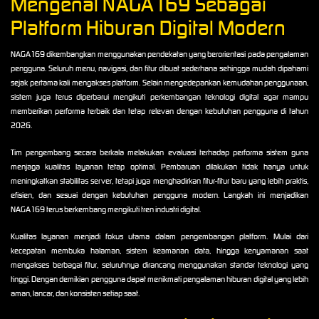
Mengenal NAGA169 Sebagai
Platform Hiburan Digital Modern
NAGA169 dikembangkan menggunakan pendekatan yang berorientasi pada pengalaman
pengguna. Seluruh menu, navigasi, dan fitur dibuat sederhana sehingga mudah dipahami
sejak pertama kali mengakses platform. Selain mengedepankan kemudahan penggunaan,
sistem juga terus diperbarui mengikuti perkembangan teknologi digital agar mampu
memberikan performa terbaik dan tetap relevan dengan kebutuhan pengguna di tahun
2026.
Tim pengembang secara berkala melakukan evaluasi terhadap performa sistem guna
menjaga kualitas layanan tetap optimal. Pembaruan dilakukan tidak hanya untuk
meningkatkan stabilitas server, tetapi juga menghadirkan fitur-fitur baru yang lebih praktis,
efisien, dan sesuai dengan kebutuhan pengguna modern. Langkah ini menjadikan
NAGA169 terus berkembang mengikuti tren industri digital.
Kualitas layanan menjadi fokus utama dalam pengembangan platform. Mulai dari
kecepatan membuka halaman, sistem keamanan data, hingga kenyamanan saat
mengakses berbagai fitur, seluruhnya dirancang menggunakan standar teknologi yang
tinggi. Dengan demikian pengguna dapat menikmati pengalaman hiburan digital yang lebih
aman, lancar, dan konsisten setiap saat.