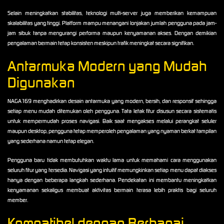
Selain meningkatkan stabilitas, teknologi multi-server juga memberikan kemampuan
skalabilitas yang tinggi. Platform mampu menangani lonjakan jumlah pengguna pada jam-
jam sibuk tanpa mengurangi performa maupun kenyamanan akses. Dengan demikian
pengalaman bermain tetap konsisten meskipun trafik meningkat secara signifikan.
Antarmuka Modern yang Mudah
Digunakan
NAGA169 menghadirkan desain antarmuka yang modern, bersih, dan responsif sehingga
setiap menu mudah ditemukan oleh pengguna. Tata letak fitur disusun secara sistematis
untuk mempermudah proses navigasi. Baik saat mengakses melalui perangkat seluler
maupun desktop, pengguna tetap memperoleh pengalaman yang nyaman berkat tampilan
yang sederhana namun tetap elegan.
Pengguna baru tidak membutuhkan waktu lama untuk memahami cara menggunakan
seluruh fitur yang tersedia. Navigasi yang intuitif memungkinkan setiap menu dapat diakses
hanya dengan beberapa langkah sederhana. Pendekatan ini membantu meningkatkan
kenyamanan sekaligus membuat aktivitas bermain terasa lebih praktis bagi seluruh
member.
Kompatibel dengan Berbagai