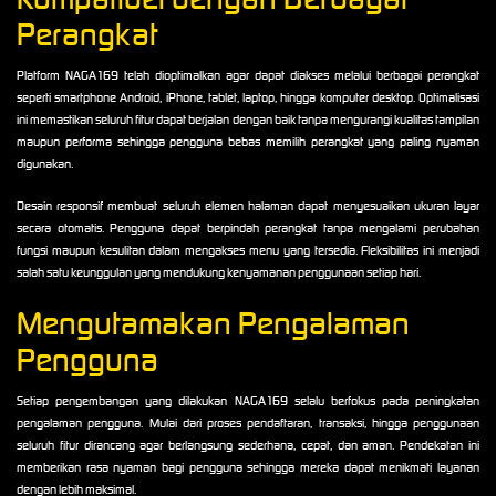
Perangkat
Platform NAGA169 telah dioptimalkan agar dapat diakses melalui berbagai perangkat
seperti smartphone Android, iPhone, tablet, laptop, hingga komputer desktop. Optimalisasi
ini memastikan seluruh fitur dapat berjalan dengan baik tanpa mengurangi kualitas tampilan
maupun performa sehingga pengguna bebas memilih perangkat yang paling nyaman
digunakan.
Desain responsif membuat seluruh elemen halaman dapat menyesuaikan ukuran layar
secara otomatis. Pengguna dapat berpindah perangkat tanpa mengalami perubahan
fungsi maupun kesulitan dalam mengakses menu yang tersedia. Fleksibilitas ini menjadi
salah satu keunggulan yang mendukung kenyamanan penggunaan setiap hari.
Mengutamakan Pengalaman
Pengguna
Setiap pengembangan yang dilakukan NAGA169 selalu berfokus pada peningkatan
pengalaman pengguna. Mulai dari proses pendaftaran, transaksi, hingga penggunaan
seluruh fitur dirancang agar berlangsung sederhana, cepat, dan aman. Pendekatan ini
memberikan rasa nyaman bagi pengguna sehingga mereka dapat menikmati layanan
dengan lebih maksimal.