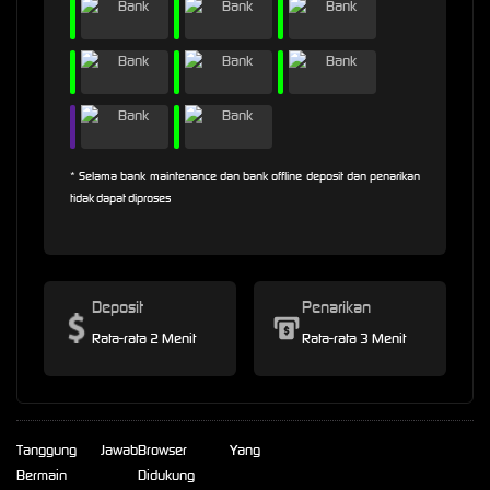
* Selama bank maintenance dan bank offline deposit dan penarikan
tidak dapat diproses
Deposit
Penarikan
Rata-rata 2 Menit
Rata-rata 3 Menit
Tanggung Jawab
Browser Yang
Bermain
Didukung