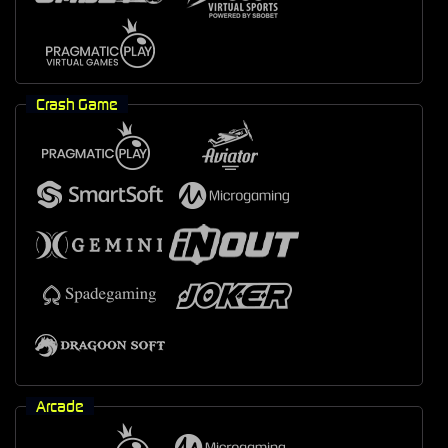
Crash Game
Arcade