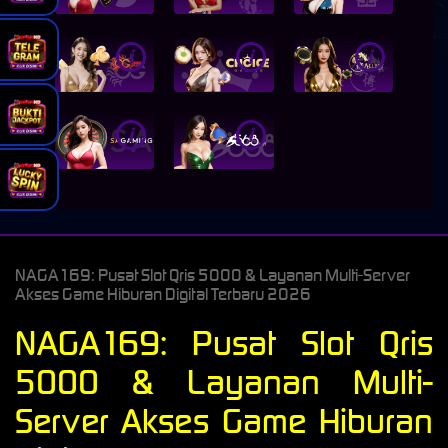
i
i
i
i
i
NAGA169: Pusat Slot Qris 5000 & Layanan Multi-Server
Akses Game Hiburan Digital Terbaru 2026
NAGA169: Pusat Slot Qris
5000 & Layanan Multi-
Server Akses Game Hiburan