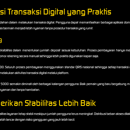
i Transaksi Digital yang Praktis
han dalam melakukan transaksi digital. Pengguna dapat memanfaatkan berbagai aplikasi domp
tas bermain menjadi lebih nyaman tanpa prosedur transaksi yang rumit.
9
eksibilitas dalam menentukan jumlah deposit sesuai kebutuhan. Proses pembayaran hanya m
mor rekening secara manual sehingga lebih praktis digunakan kapan saja.
. Seluruh proses pembayaran menggunakan standar QRIS nasional sehingga setiap transaksi da
akukan aktivitas transaksi digital melalui platform.
000 semakin diminati oleh berbagai kalangan pengguna. Baik pemain yang baru bergabung 
h nyaman dan tanpa hambatan.
rikan Stabilitas Lebih Baik
as layanan tetap stabil meskipun jumlah pengguna terus meningkat. Distribusi beban akses dilak
bih lancar dengan risiko gangguan yang jauh lebih kecil.