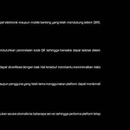
et elektronik maupun mobile banking yang telah mendukung sistem QRIS.
embutuhkan pemindaian kode QR sehingga transaksi dapat selesai dalam
pat diverifikasi dengan baik. Hal tersebut membantu meminimalkan risiko
maupun pengguna yang telah lama menggunakan platform dapat menikmati
ukan secara otomatis ke beberapa server sehingga performa platform tetap