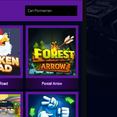
 Road
Forest Arrow