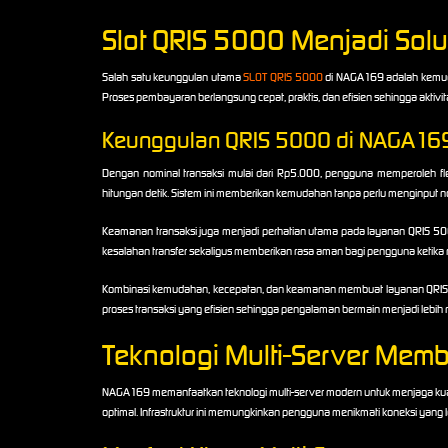
Slot QRIS 5000 Menjadi Solus
Salah satu keunggulan utama
SLOT QRIS 5000
di NAGA169 adalah kemuda
Proses pembayaran berlangsung cepat, praktis, dan efisien sehingga aktivi
Keunggulan QRIS 5000 di NAGA16
Dengan nominal transaksi mulai dari Rp5.000, pengguna memperoleh fl
hitungan detik. Sistem ini memberikan kemudahan tanpa perlu menginput no
Keamanan transaksi juga menjadi perhatian utama pada layanan QRIS 5000
kesalahan transfer sekaligus memberikan rasa aman bagi pengguna ketika mel
Kombinasi kemudahan, kecepatan, dan keamanan membuat layanan QRIS 5
proses transaksi yang efisien sehingga pengalaman bermain menjadi lebi
Teknologi Multi-Server Membe
NAGA169 memanfaatkan teknologi multi-server modern untuk menjaga kualit
optimal. Infrastruktur ini memungkinkan pengguna menikmati koneksi yang le