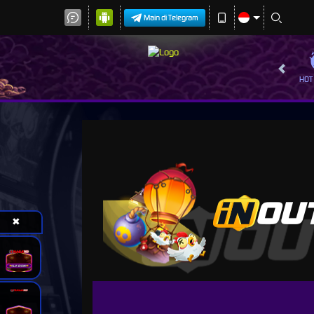
Main di Telegram
HOT
✖