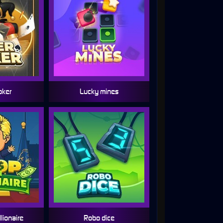
oker
Lucky mines
lionaire
Robo dice