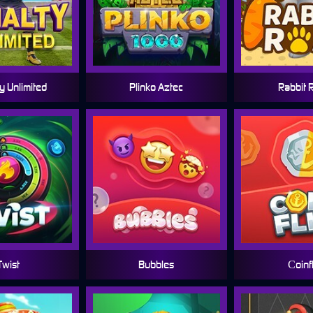
y Unlimited
Plinko Aztec
Rabbit 
Twist
Bubbles
Сoinfl