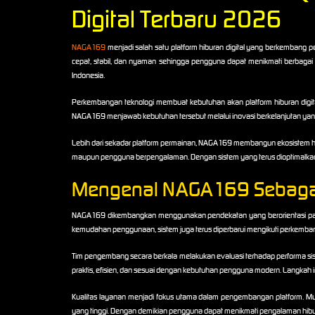
Digital Terbaru 2026
NAGA169
menjadi salah satu platform hiburan digital yang berkembang 
cepat, stabil, dan nyaman sehingga pengguna dapat menikmati berbagai 
Indonesia.
Perkembangan teknologi membuat kebutuhan akan platform hiburan digital
NAGA169 menjawab kebutuhan tersebut melalui inovasi berkelanjutan yang
Lebih dari sekadar platform permainan, NAGA169 membangun ekosistem hib
maupun pengguna berpengalaman. Dengan sistem yang terus dioptimalkan,
Mengenal NAGA169 Sebagai 
NAGA169 dikembangkan menggunakan pendekatan yang berorientasi pada 
kemudahan penggunaan, sistem juga terus diperbarui mengikuti perkemban
Tim pengembang secara berkala melakukan evaluasi terhadap performa sistem
praktis, efisien, dan sesuai dengan kebutuhan pengguna modern. Langkah i
Kualitas layanan menjadi fokus utama dalam pengembangan platform. Mu
yang tinggi. Dengan demikian pengguna dapat menikmati pengalaman hiburan 