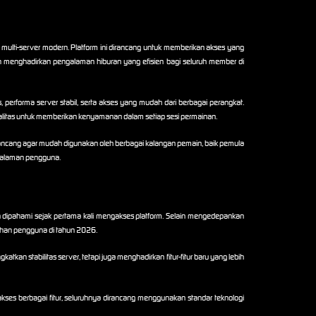
multi-server modern. Platform ini dirancang untuk memberikan akses yang
en menghadirkan pengalaman hiburan yang efisien bagi seluruh member di
performa server stabil, serta akses yang mudah dari berbagai perangkat.
alitas untuk memberikan kenyamanan dalam setiap sesi permainan.
rancang agar mudah digunakan oleh berbagai kalangan pemain, baik pemula
ngalaman pengguna.
dipahami sejak pertama kali mengakses platform. Selain mengedepankan
uhan pengguna di tahun 2026.
an stabilitas server, tetapi juga menghadirkan fitur-fitur baru yang lebih
es berbagai fitur, seluruhnya dirancang menggunakan standar teknologi