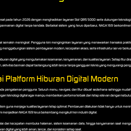
pesat pada tahun 2026 dengan menghadirkan layanan Slot QRIS 5000 serta dukungan teknologi 
permainan digital tanpa kendala. Berbekal sistem yang terus diperbarui, NAGA169 berkomitm
 semakin meningkat. Pengguna kini menginginkan layanan yang menawarkan transaksi praktis, 
 menggabungkan sistem pembayaran modern, kecepatan akses, serta infrastruktur server berku
uran digital yang mengutamakan keamanan, kenyamanan, dan kualitas layanan. Setiap fitur di
 aktivitas bermain dapat berlangsung lebih lancar tanpa gangguan teknis yang mengurangi pe
Platform Hiburan Digital Modern
pengalaman pengguna. Seluruh menu, navigasi, dan fitur dibuat sederhana sehingga mudah 
gan teknologi digital agar mampu memberikan performa terbaik dan tetap relevan dengan kebut
 guna menjaga kualitas layanan tetap optimal. Pembaruan dilakukan tidak hanya untuk meningkatk
ni menjadikan NAGA169 terus berkembang mengikuti tren industri digital.
lai dari kecepatan membuka halaman, sistem keamanan data, hingga kenyamanan saat mengaks
digital yang lebih aman, lancar, dan konsisten setiap saat.