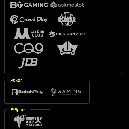
Poker
E-Sports