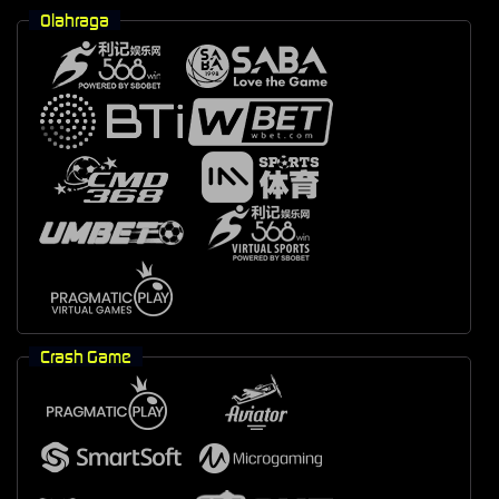
Olahraga
Crash Game