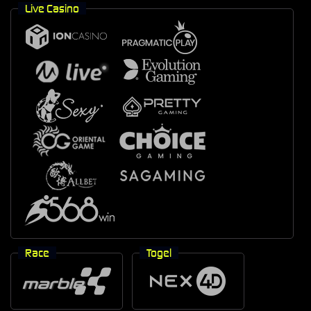
Live Casino
Race
Togel