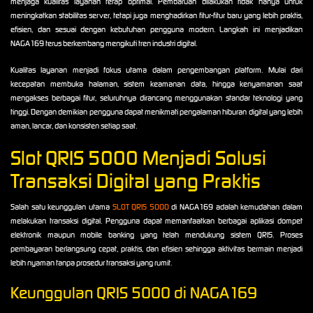
menjaga kualitas layanan tetap optimal. Pembaruan dilakukan tidak hanya untuk
meningkatkan stabilitas server, tetapi juga menghadirkan fitur-fitur baru yang lebih praktis,
efisien, dan sesuai dengan kebutuhan pengguna modern. Langkah ini menjadikan
NAGA169 terus berkembang mengikuti tren industri digital.
Kualitas layanan menjadi fokus utama dalam pengembangan platform. Mulai dari
kecepatan membuka halaman, sistem keamanan data, hingga kenyamanan saat
mengakses berbagai fitur, seluruhnya dirancang menggunakan standar teknologi yang
tinggi. Dengan demikian pengguna dapat menikmati pengalaman hiburan digital yang lebih
aman, lancar, dan konsisten setiap saat.
Slot QRIS 5000 Menjadi Solusi
Transaksi Digital yang Praktis
Salah satu keunggulan utama
SLOT QRIS 5000
di NAGA169 adalah kemudahan dalam
melakukan transaksi digital. Pengguna dapat memanfaatkan berbagai aplikasi dompet
elektronik maupun mobile banking yang telah mendukung sistem QRIS. Proses
pembayaran berlangsung cepat, praktis, dan efisien sehingga aktivitas bermain menjadi
lebih nyaman tanpa prosedur transaksi yang rumit.
Keunggulan QRIS 5000 di NAGA169