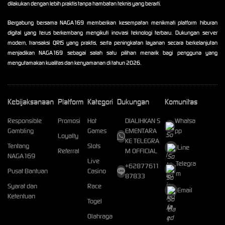
dilakukan dengan lebih praktis tanpa hambatan teknis yang berarti.
Bergabung bersama NAGA169 memberikan kesempatan menikmati platform hiburan
digital yang terus berkembang mengikuti inovasi teknologi terbaru. Dukungan server
modern, transaksi QRIS yang praktis, serta peningkatan layanan secara berkelanjutan
menjadikan NAGA169 sebagai salah satu pilihan menarik bagi pengguna yang
mengutamakan kualitas dan kenyamanan di tahun 2026.
Kebijaksanaan
Platform
Kategori
Dukungan
Komunitas
Responsible
Promosi
Hot
DIALIHKAN S
Whatsa
Gambling
Games
EMENTARA
pp
Loyalty
KE TELEGRA
Tentang
Slots
Line
Referral
M OFFICIAL
NAGA169
Live
Telegra
+62877611
Pusat Bantuan
Casino
m
87833
Syarat dan
Race
Email
Ketentuan
Togel
Olahraga