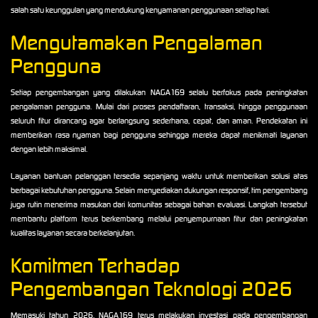
salah satu keunggulan yang mendukung kenyamanan penggunaan setiap hari.
Mengutamakan Pengalaman
Pengguna
Setiap pengembangan yang dilakukan NAGA169 selalu berfokus pada peningkatan
pengalaman pengguna. Mulai dari proses pendaftaran, transaksi, hingga penggunaan
seluruh fitur dirancang agar berlangsung sederhana, cepat, dan aman. Pendekatan ini
memberikan rasa nyaman bagi pengguna sehingga mereka dapat menikmati layanan
dengan lebih maksimal.
Layanan bantuan pelanggan tersedia sepanjang waktu untuk memberikan solusi atas
berbagai kebutuhan pengguna. Selain menyediakan dukungan responsif, tim pengembang
juga rutin menerima masukan dari komunitas sebagai bahan evaluasi. Langkah tersebut
membantu platform terus berkembang melalui penyempurnaan fitur dan peningkatan
kualitas layanan secara berkelanjutan.
Komitmen Terhadap
Pengembangan Teknologi 2026
Memasuki tahun 2026, NAGA169 terus melakukan investasi pada pengembangan