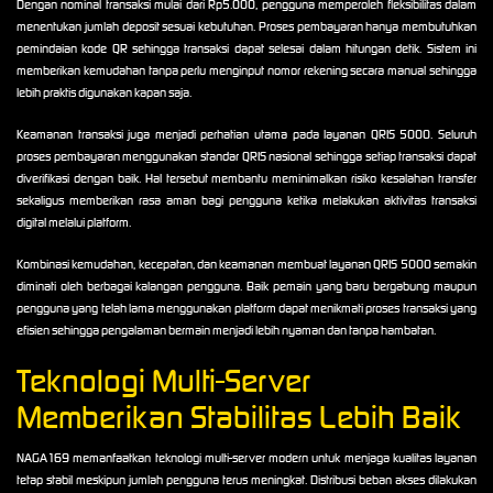
Dengan nominal transaksi mulai dari Rp5.000, pengguna memperoleh fleksibilitas dalam
menentukan jumlah deposit sesuai kebutuhan. Proses pembayaran hanya membutuhkan
pemindaian kode QR sehingga transaksi dapat selesai dalam hitungan detik. Sistem ini
memberikan kemudahan tanpa perlu menginput nomor rekening secara manual sehingga
lebih praktis digunakan kapan saja.
Keamanan transaksi juga menjadi perhatian utama pada layanan QRIS 5000. Seluruh
proses pembayaran menggunakan standar QRIS nasional sehingga setiap transaksi dapat
diverifikasi dengan baik. Hal tersebut membantu meminimalkan risiko kesalahan transfer
sekaligus memberikan rasa aman bagi pengguna ketika melakukan aktivitas transaksi
digital melalui platform.
Kombinasi kemudahan, kecepatan, dan keamanan membuat layanan QRIS 5000 semakin
diminati oleh berbagai kalangan pengguna. Baik pemain yang baru bergabung maupun
pengguna yang telah lama menggunakan platform dapat menikmati proses transaksi yang
efisien sehingga pengalaman bermain menjadi lebih nyaman dan tanpa hambatan.
Teknologi Multi-Server
Memberikan Stabilitas Lebih Baik
NAGA169 memanfaatkan teknologi multi-server modern untuk menjaga kualitas layanan
tetap stabil meskipun jumlah pengguna terus meningkat. Distribusi beban akses dilakukan